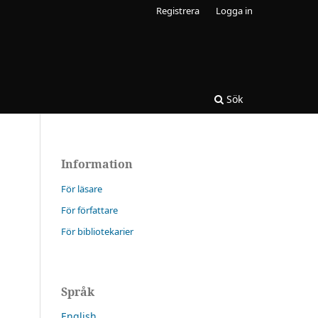
Registrera
Logga in
Sök
Information
För läsare
För författare
För bibliotekarier
Språk
English