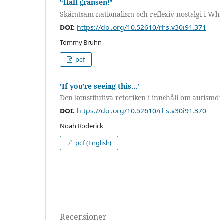
“Håll gränsen!”
Skämtsam nationalism och reflexiv nostalgi i Wh
DOI:
https://doi.org/10.52610/rhs.v30i91.371
Tommy Bruhn
pdf
‘If you’re seeing this…’
Den konstitutiva retoriken i innehåll om autism
DOI:
https://doi.org/10.52610/rhs.v30i91.370
Noah Roderick
pdf (English)
Recensioner