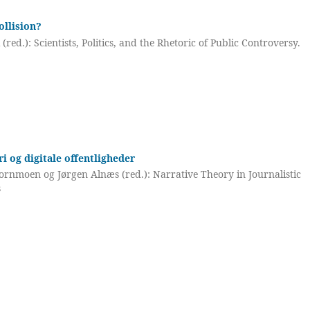
ollision?
red.): Scientists, Politics, and the Rhetoric of Public Controversy.
i og digitale offentligheder
rnmoen og Jørgen Alnæs (red.): Narrative Theory in Journalistic
s