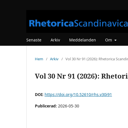
Senaste
Arkiv
Meddelanden
Om
Hem
/
Arkiv
/
Vol 30 Nr 91 (2026): Rhetorica Scandi
Vol 30 Nr 91 (2026): Rhetor
DOI:
https://doi.org/10.52610/rhs.v30i91
Publicerad:
2026-05-30